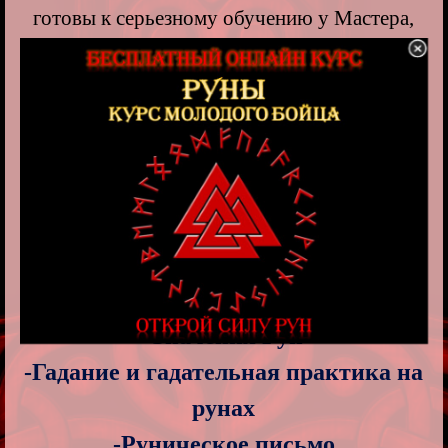
готовы к серьезному обучению у Мастера,
записываетесь на обучение.
Выберите нужный раздел:
- О рунах
- Магия Рун
-Подготовка к рунической магии.
Атрибуты
-Ритуал рунической магии, правила
работы
-Значения Рун
-Гадание и гадательная практика на
рунах
-Руническое письмо