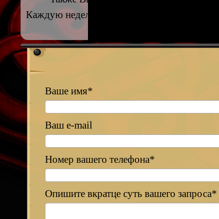
Каждую неделю во вторник проходит меро
Ваше имя*
Ваш e-mail
Номер вашего телефона*
Опишите вкратце суть вашего запроса*