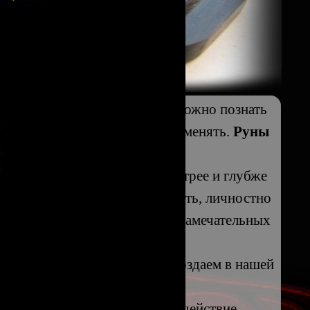
еальности. Язык на котором можно познать
авать этот Мир, творить его, менять.
Руны
агия
.
Рунами
. У нас Вы можете быстрее и глубже
уны
, изменить свою Реальность, личностно
 провести время в компании замечательных
силу изменений, которые мы создаем в нашей
нужный для Вас
обряд
или воздействие.