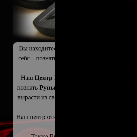
Вы находитесь на территории
Рун
и
Рунич
себя... познать окружающий мир... познат
это н
Наш
Центр Рунической Магии
объединяе
познать
Руны
, обучиться
рунической маг
вырасти из своих рамок и ограничений, пр
Наш центр открыт, как для новичков, так и
Также Вы можете у нас попробовать 