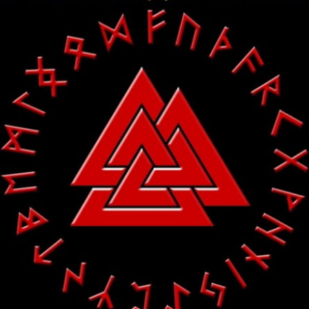
еской магии
.
Руны
это древний язык познания р
ь Вселенную.
Руны
это язык на котором можно созд
астоящая
Магия
. Это язык на котором творится
М
т всех, кто интересуется
Рунической магией
и
ии
, пообщаться с единомышленниками, прожить
Р
очувствовать потоки энергий
Рун
и просто хорошо
людей.
 для опытных рунологов. Общий поток усиливает 
Реальности.
силу
рунической магии
,
заказав
под ваш запрос 