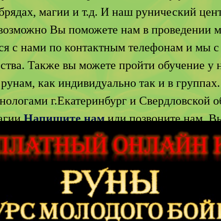
брядах, магии и т.д. И наш рунический це
возможно Вы поможете нам в проведении м
ься с нами по контактным телефонам и мы с
тва. Также вы можете пройти обучение у 
рунам, как индивидуально так и в группах.
нологами г.Екатеринбург и Свердловской о
магии
Напишите нам
или позвоните нам. В
центра в вашем регионе.