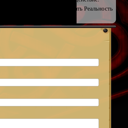
т войти в
поток Рун
и познавать Реальность