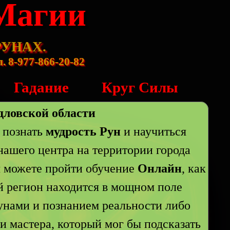
Магии
 РУНАХ.
. 8-977-866-20-82
Гадание
Круг Силы
дловской области
 познать
мудрость Рун
и научиться
нашего центра на территории города
ы можете пройти обучение
Онлайн
, как
й регион находится в мощном поле
рунами и познанием реальности либо
и мастера, который мог бы подсказать