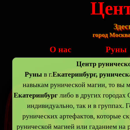
Цент
Здес
город Москва,
О нас
Руны
Центр руническо
Руны
в г.
Екатеринбург, руническ
навыкам рунической магии, то вы м
Екатеринбург
либо в других городах 
индивидуально, так и в группах. 
рунических артефактов, которые ск
рунической магией или гаданием на р