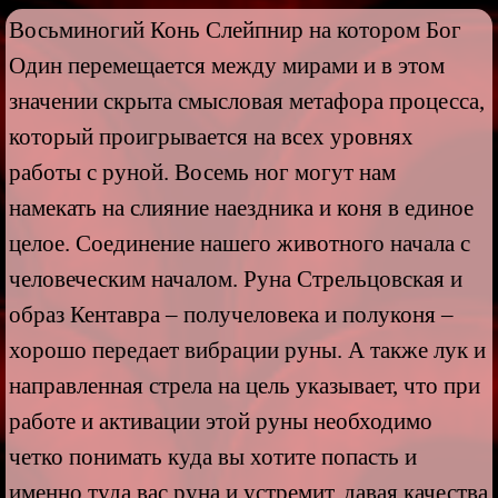
Восьминогий Конь Слейпнир на котором Бог
Один перемещается между мирами и в этом
значении скрыта смысловая метафора процесса,
который проигрывается на всех уровнях
работы с руной. Восемь ног могут нам
намекать на слияние наездника и коня в единое
целое. Соединение нашего животного начала с
человеческим началом. Руна Стрельцовская и
образ Кентавра – получеловека и полуконя –
хорошо передает вибрации руны. А также лук и
направленная стрела на цель указывает, что при
работе и активации этой руны необходимо
четко понимать куда вы хотите попасть и
именно туда вас руна и устремит, давая качества