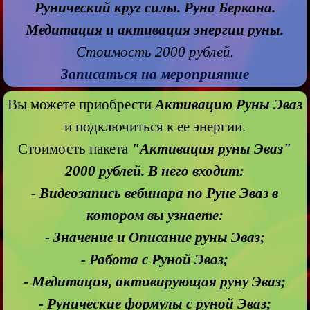
Рунический круг силы. Руна Беркана.
Медитация и активация энергии руны.
Стоимость 2000 рублей.
Записаться на мероприятие
Вы можете приобрести
Активацию Руны Эваз
и подключиться к ее энергии.
Стоимость пакета
"Активация руны Эваз"
2000 рублей. В него входит:
- Видеозапись вебинара по Руне Эваз в
котором вы узнаете:
- Значение и Описание руны Эваз;
- Работа с Руной Эваз;
- Медитация, активирующая руну Эваз;
- Рунические формулы с руной Эваз;