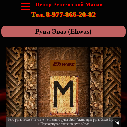
Центр Рунической Магии
Тел. 8-977-866-20-82
Руна Эваз (Ehwas)
Фото руны Эваз Значение и описание руны Эваз Активация руны Эваз Прямое
и Перевернутое значение руны Эваз