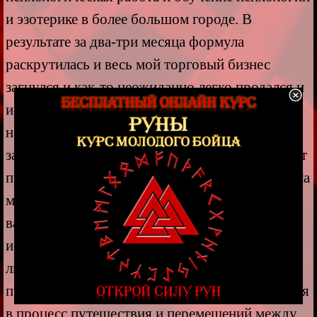
и эзотерике в более большом городе. В
результате за два-три месяца формула
раскрутилась и весь мой торговый бизнес
загнулся и как-то неожиданно легко продался и
исчез – и вот я уже переезжаю в город с
населением больше миллиона и начинаю
зарабатывать только этим и все получается. Вот
пример работы руны Эваз, которая переместила
меня под мой реальный запрос и желание и
важно это знать и понимать. Также руна Эваз
используется в формулах на продажу чего-
либо. Если вам нехватает изменений или охото
приключений, то Эваз ждет вас для погружения
в процесс путешествия и перемещений между