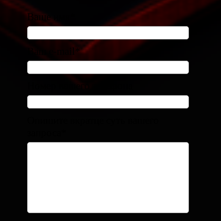
Ваше имя*
Ваш e-mail*
Номер вашего телефона
Опишите вкратце суть вашего
запроса*