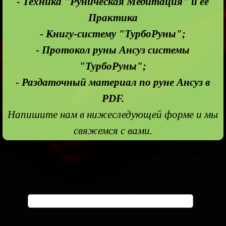
- Техника "Руническая Медитация" и ее
Практика
- Книгу-систему "ТурбоРуны";
- Протокол руны Ансуз системы
"ТурбоРуны";
- Раздаточный материал по руне Ансуз в
PDF.
Напишите нам в нижеследующей форме и мы
свяжемся с вами.
Задайте нам вопрос или подайте заявку.
Ваше имя*
Ваш e-mail*