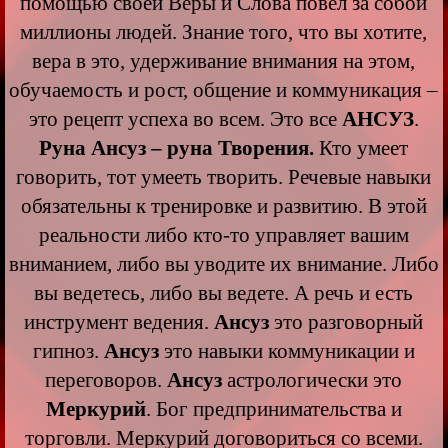
помощью своей Веры и Слова повел за собой
миллионы людей. Знание того, что вы хотите,
вера в это, удерживание внимания на этом,
обучаемость и рост, общение и коммуникация –
это рецепт успеха во всем. Это все
АНСУЗ
.
Руна Ансуз – руна Творения.
Кто умеет
говорить, тот умееть творить. Речевые навыки
обязательны к тренировке и развитию. В этой
реальности либо кто-то управляет вашим
вниманием, либо вы уводите их внимание. Либо
вы ведетесь, либо вы ведете. А речь и есть
инструмент ведения.
Ансуз
это разговорный
гипноз.
Ансуз
это навыки коммуникации и
переговоров.
Ансуз
астрологически это
Меркурий
. Бог предпринимательства и
торговли. Меркурий договориться со всеми.