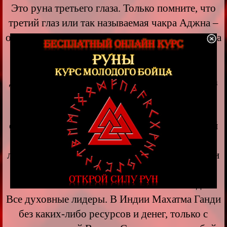
Это руна третьего глаза. Только помните, что
третий глаз или так называемая чакра Аджна –
она работает не только на прием информации, а
в первую очередь на источение и
распространение информации. Все о чем вы
думаете, вы этим фоните круглые сутки.
Руна
Ансуз
это Речь и Коммуникация. Слово. Все
ваши слова формируют вибрационно
окружающую реальность. Слово это мощный
инструмент мага. Все сильные и известные
личности обладали даром красноречия, влияли
на массы именно словом. Ленин или Гитлер
силой Слова вели за собой миллионы людей.
Все духовные лидеры. В Индии Махатма Ганди
без каких-либо ресурсов и денег, только с