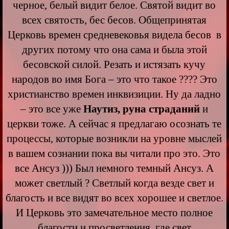
черное, белый видит белое. Святой видит во
всех святость, бес бесов. Общепринятая
Церковь времен средневековья видела бесов в
других потому что она сама и была этой
бесовской силой. Резать и истязать кучу
народов во имя Бога – это что такое ???? Это
христианство времен инквизиции. Ну да ладно
– это все уже
Наутиз, руна страданий
и
церкви тоже. А сейчас я предлагаю осознать те
процессы, которые возникли на уровне мыслей
в вашем сознании пока вы читали про это. Это
все Ансуз ))) Был немного темный Ансуз. А
может светлый ? Светлый когда везде свет и
благость и все видят во всех хорошее и светлое.
И Церковь это замечательное место полное
благости и просветления, где свет