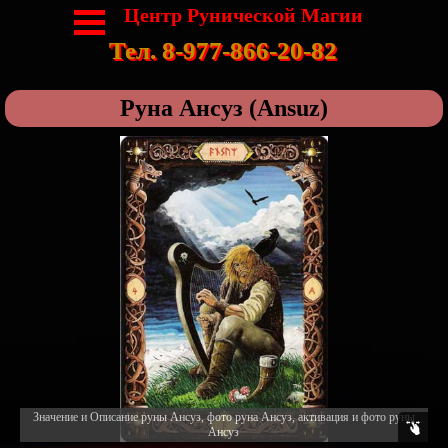
Центр Рунической Магии
Тел. 8-977-866-20-82
Руна Ансуз (Ansuz)
Значение и Описание руны Ансуз, фото руна Ансуз, активация и фото руны
Ансуз