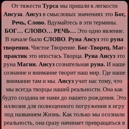
От тяжести
Турса
мы пришли к легкости
Ансуза
.
Ансуз
в смысловых значениях это
Бог,
Речь, Слово.
Вдумайтесь в эти термины.
БОГ… СЛОВО… РЕЧЬ…
Это одно явление.
В начале было
СЛОВО
.
Руна Ансуз
это
руна
творения.
Чистое Творение.
Бог-Творец.
Маг-
практик
это ипостась Творца.
Руна Ансуз
это
руна
Магии. Ансуз
сознательная
руна.
И наше
сознание и внимание творит наш мир. Где наше
внимание там и мы.
Ансуз
учит нас тому, что
мы всегда творцы нашей реальности. Она как
будто создана не нами до нашего рождения. Это
иллюзия для полноценного погружения в игру
под названием Жизнь. Как только мы осознали
реальность, она сразу начинает превращаться в