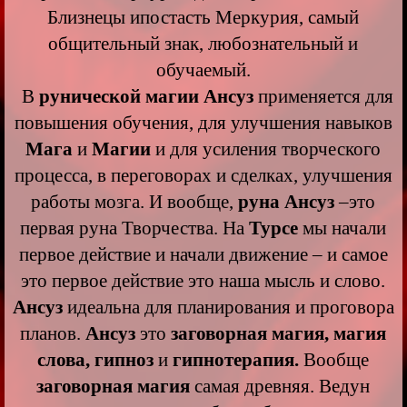
Близнецы ипостасть Меркурия, самый
общительный знак, любознательный и
обучаемый.
В
рунической магии Ансуз
применяется для
повышения обучения, для улучшения навыков
Мага
и
Магии
и для усиления творческого
процесса, в переговорах и сделках, улучшения
работы мозга. И вообще,
руна Ансуз
–это
первая руна Творчества. На
Турсе
мы начали
первое действие и начали движение – и самое
это первое действие это наша мысль и слово.
Ансуз
идеальна для планирования и проговора
планов.
Ансуз
это
заговорная магия, магия
слова, гипноз
и
гипнотерапия.
Вообще
заговорная магия
самая древняя. Ведун