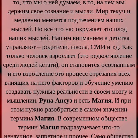
то, что мы о ней думаем, в то, на чем мы
держим свое сознание и мысли. Мир текуч и
медленно меняется под течением наших
мыслей. Но все что нас окружает это плод
наших мыслей. Нашим вниманием в детства
управляют – родители, школа, СМИ и т.д. Как
только человек взрослеет (это редкое явление
среди людей кстати), он становится осознанным
и его взросление это процесс отрезания всех
влиящих на него факторов и обучение умению
создавать нужные реальности в своем мозгу и
мышлении.
Руна Ансуз
и есть
Магия.
И при
этом нужно разобраться в самом значении
термина
Магия.
В современном обществе
термин
Магия
подразумевает что-то
ненаучное, запретное и прочее. Само общество